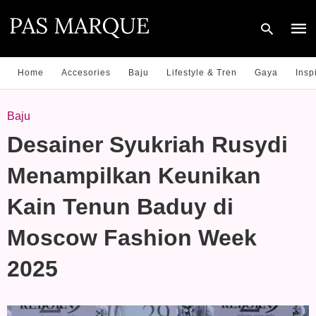
Home
Accesories
Baju
Lifestyle & Tren
Gaya
Insp
Type
Baju
your
sear
Desainer Syukriah Rusydi
quer
and
hit
Menampilkan Keunikan
enter
Kain Tenun Baduy di
Moscow Fashion Week
2025