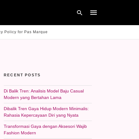
cy Policy for Pas Marque
Type
your
search
query
and
hit
RECENT POSTS
enter:
Di Balik Tren: Analisis Model Baju Casual
Modern yang Bertahan Lama
Dibalik Tren Gaya Hidup Modern Minimalis:
Rahasia Kepercayaan Diri yang Nyata
Transformasi Gaya dengan Aksesori Wajib
Fashion Modern