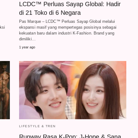
LCDC™ Perluas Sayap Global: Hadir
n
di 21 Toko di 6 Negara
Pas Marque – LCDC™ Perluas Sayap Global melalui
ksi
ekspansi masif yang mempertegas posisinya sebagai
kekuatan baru dalam industri K‑Fashion. Brand yang
dimiliki…
1 year ago
LIFESTYLE & TREN
Runway Rasa K-Pop: J-Hope & Sana