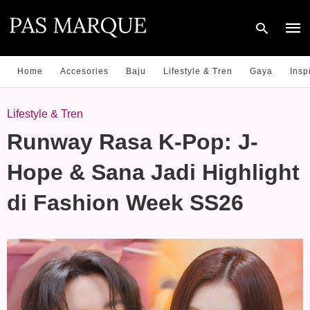
Home
Accesories
Baju
Lifestyle & Tren
Gaya
Insp
Type
Lifestyle & Tren
your
sear
Runway Rasa K-Pop: J-
quer
and
hit
Hope & Sana Jadi Highlight
enter
di Fashion Week SS26