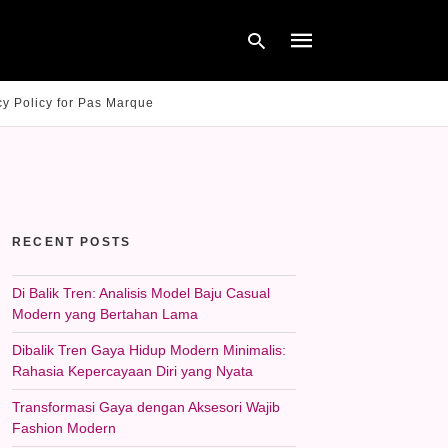
cy Policy for Pas Marque
Type
your
search
query
and
hit
RECENT POSTS
enter:
Di Balik Tren: Analisis Model Baju Casual
Modern yang Bertahan Lama
Dibalik Tren Gaya Hidup Modern Minimalis:
Rahasia Kepercayaan Diri yang Nyata
Transformasi Gaya dengan Aksesori Wajib
Fashion Modern