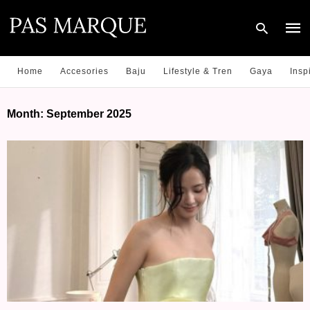
Home
Accesories
Baju
Lifestyle & Tren
Gaya
Insp
Type
Month:
September 2025
your
sear
quer
and
hit
enter