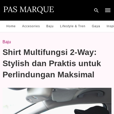
Home
Accesories
Baju
Lifestyle & Tren
Gaya
Insp
Type
Baju
your
sear
Shirt Multifungsi 2-Way:
quer
and
hit
Stylish dan Praktis untuk
enter
Perlindungan Maksimal