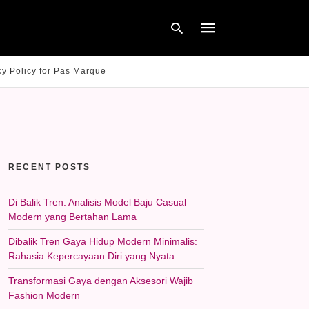
cy Policy for Pas Marque
Type
your
search
query
and
hit
RECENT POSTS
enter:
Di Balik Tren: Analisis Model Baju Casual
Modern yang Bertahan Lama
Dibalik Tren Gaya Hidup Modern Minimalis:
Rahasia Kepercayaan Diri yang Nyata
Transformasi Gaya dengan Aksesori Wajib
Fashion Modern