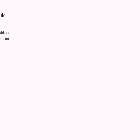
uk
shion
a ini