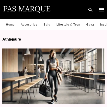
Home
Accesories
Baju
Lifestyle & Tren
Gaya
Insp
Type
Athleisure
your
sear
quer
and
hit
enter