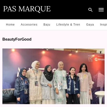
Home
Accesories
Baju
Lifestyle & Tren
Gaya
Insp
Type
BeautyForGood
your
sear
quer
and
hit
enter