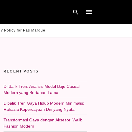
cy Policy for Pas Marque
Type
your
search
query
and
hit
RECENT POSTS
enter:
Di Balik Tren: Analisis Model Baju Casual
Modern yang Bertahan Lama
Dibalik Tren Gaya Hidup Modern Minimalis:
Rahasia Kepercayaan Diri yang Nyata
Transformasi Gaya dengan Aksesori Wajib
Fashion Modern