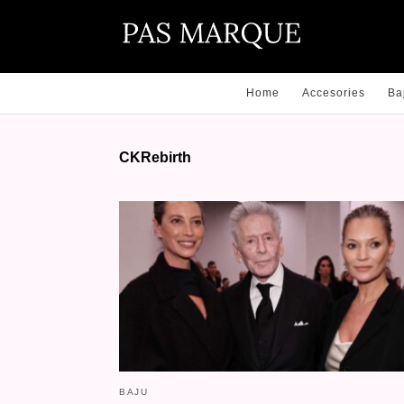
Home
Accesories
Ba
CKRebirth
BAJU