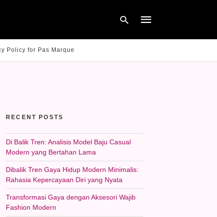
cy Policy for Pas Marque
Type
your
search
query
and
hit
RECENT POSTS
enter:
Di Balik Tren: Analisis Model Baju Casual
Modern yang Bertahan Lama
Dibalik Tren Gaya Hidup Modern Minimalis:
Rahasia Kepercayaan Diri yang Nyata
Transformasi Gaya dengan Aksesori Wajib
Fashion Modern