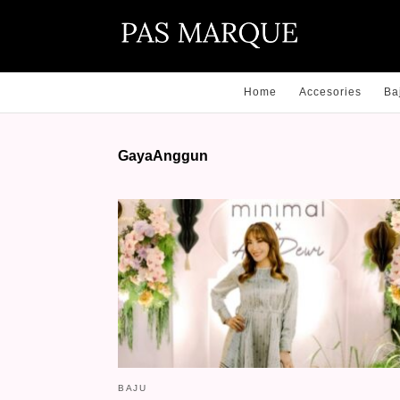
Home
Accesories
Ba
GayaAnggun
BAJU