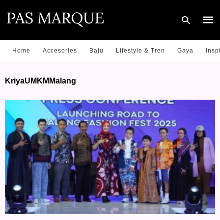
Home
Accesories
Baju
Lifestyle & Tren
Gaya
Insp
Type
KriyaUMKMMalang
your
sear
quer
and
hit
enter