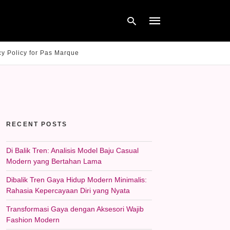
cy Policy for Pas Marque
Type
your
search
query
and
hit
RECENT POSTS
enter:
Di Balik Tren: Analisis Model Baju Casual
Modern yang Bertahan Lama
Dibalik Tren Gaya Hidup Modern Minimalis:
Rahasia Kepercayaan Diri yang Nyata
Transformasi Gaya dengan Aksesori Wajib
Fashion Modern