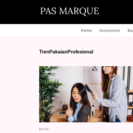
Home
Accesories
Ba
TrenPakaianProfesional
BAJU