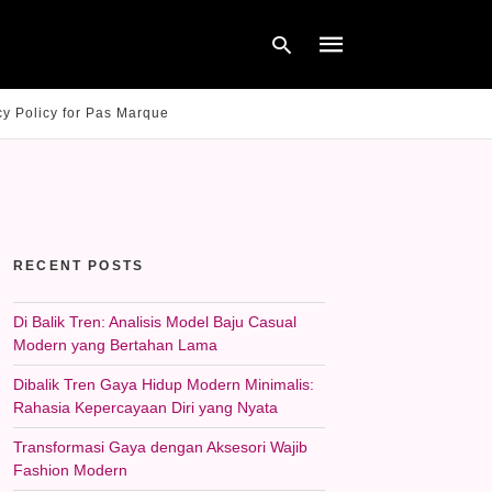
cy Policy for Pas Marque
Type
your
search
query
and
hit
RECENT POSTS
enter:
Di Balik Tren: Analisis Model Baju Casual
Modern yang Bertahan Lama
Dibalik Tren Gaya Hidup Modern Minimalis:
Rahasia Kepercayaan Diri yang Nyata
Transformasi Gaya dengan Aksesori Wajib
Fashion Modern