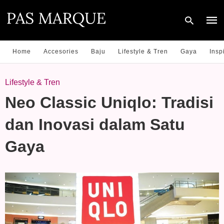
Home
Accesories
Baju
Lifestyle & Tren
Gaya
Insp
Type
Lifestyle & Tren
your
sear
Neo Classic Uniqlo: Tradisi
quer
and
hit
dan Inovasi dalam Satu
enter
Gaya