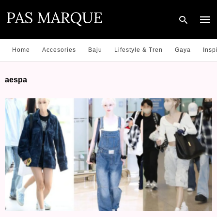
Home
Accesories
Baju
Lifestyle & Tren
Gaya
Insp
Type
aespa
your
sear
quer
and
hit
enter