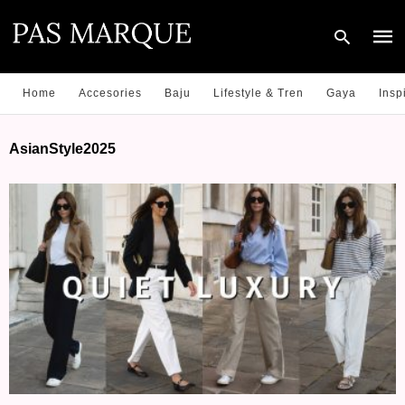
Home
Accesories
Baju
Lifestyle & Tren
Gaya
Insp
Type
AsianStyle2025
your
sear
quer
and
hit
enter