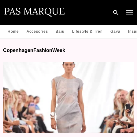
Home
Accesories
Baju
Lifestyle & Tren
Gaya
Insp
Type
CopenhagenFashionWeek
your
sear
quer
and
hit
enter