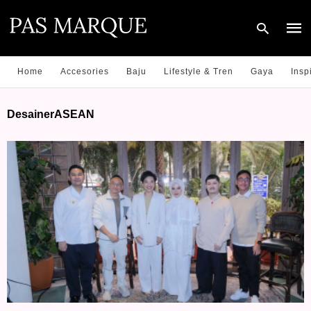
Home
Accesories
Baju
Lifestyle & Tren
Gaya
Insp
Type
DesainerASEAN
your
sear
quer
and
hit
enter