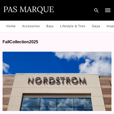
Home
Accesories
Baju
Lifestyle & Tren
Gaya
Insp
Type
FallCollection2025
your
sear
quer
and
hit
enter