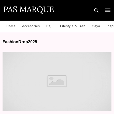
Home
Accesories
Baju
Lifestyle & Tren
Gaya
Insp
Type
FashionDrop2025
your
sear
quer
and
hit
enter