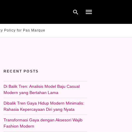
cy Policy for Pas Marque
Type
your
search
query
and
hit
RECENT POSTS
enter:
Di Balik Tren: Analisis Model Baju Casual
Modern yang Bertahan Lama
Dibalik Tren Gaya Hidup Modern Minimalis:
Rahasia Kepercayaan Diri yang Nyata
Transformasi Gaya dengan Aksesori Wajib
Fashion Modern