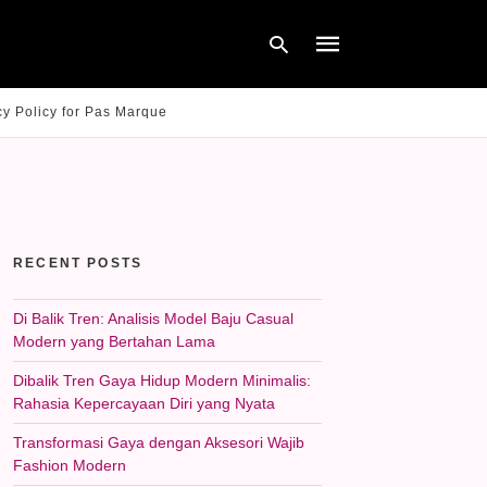
cy Policy for Pas Marque
Type
your
search
query
and
hit
RECENT POSTS
enter:
Di Balik Tren: Analisis Model Baju Casual
Modern yang Bertahan Lama
Dibalik Tren Gaya Hidup Modern Minimalis:
Rahasia Kepercayaan Diri yang Nyata
Transformasi Gaya dengan Aksesori Wajib
Fashion Modern