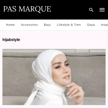
Home
Accesories
Baju
Lifestyle & Tren
Gaya
Insp
Type
hijabstyle
your
sear
quer
and
hit
enter