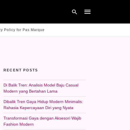
cy Policy for Pas Marque
Type
your
search
query
and
hit
RECENT POSTS
enter:
Di Balik Tren: Analisis Model Baju Casual
Modern yang Bertahan Lama
Dibalik Tren Gaya Hidup Modern Minimalis:
Rahasia Kepercayaan Diri yang Nyata
Transformasi Gaya dengan Aksesori Wajib
Fashion Modern