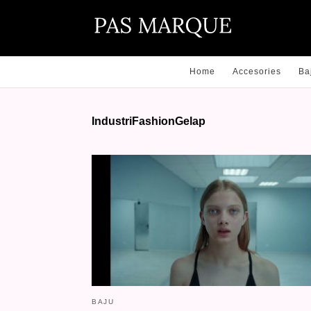
Home
Accesories
Ba
IndustriFashionGelap
BAJU