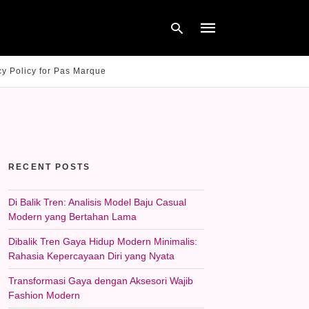
cy Policy for Pas Marque
Type
your
search
query
and
hit
RECENT POSTS
enter:
Di Balik Tren: Analisis Model Baju Casual
Modern yang Bertahan Lama
Dibalik Tren Gaya Hidup Modern Minimalis:
Rahasia Kepercayaan Diri yang Nyata
Transformasi Gaya dengan Aksesori Wajib
Fashion Modern