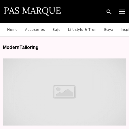
Home
Accesories
Baju
Lifestyle & Tren
Gaya
Insp
Type
ModernTailoring
your
sear
quer
and
hit
enter