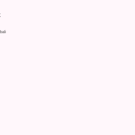
k
bali