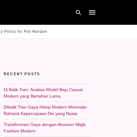
cy Policy for Pas Marque
Type
your
search
query
and
hit
RECENT POSTS
enter:
Di Balik Tren: Analisis Model Baju Casual
Modern yang Bertahan Lama
Dibalik Tren Gaya Hidup Modern Minimalis:
Rahasia Kepercayaan Diri yang Nyata
Transformasi Gaya dengan Aksesori Wajib
Fashion Modern