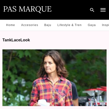
Home
Accesories
Baju
Lifestyle & Tren
Gaya
Insp
Type
TankLaceLook
your
sear
quer
and
hit
enter