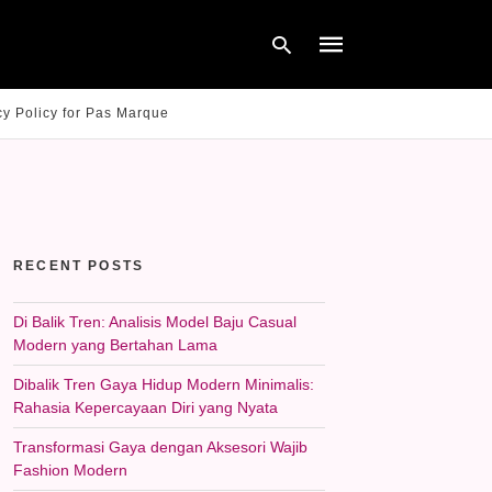
cy Policy for Pas Marque
Type
your
search
query
and
hit
RECENT POSTS
enter:
Di Balik Tren: Analisis Model Baju Casual
Modern yang Bertahan Lama
Dibalik Tren Gaya Hidup Modern Minimalis:
Rahasia Kepercayaan Diri yang Nyata
Transformasi Gaya dengan Aksesori Wajib
Fashion Modern