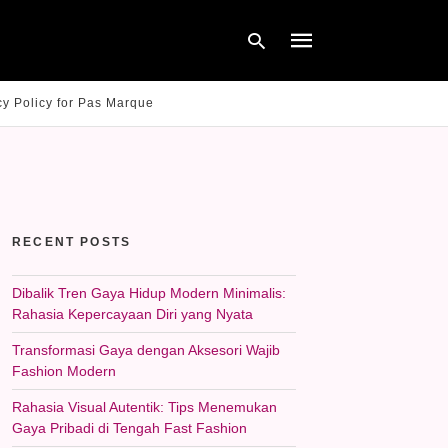
cy Policy for Pas Marque
Type
your
search
query
and
hit
RECENT POSTS
enter:
Dibalik Tren Gaya Hidup Modern Minimalis:
Rahasia Kepercayaan Diri yang Nyata
Transformasi Gaya dengan Aksesori Wajib
Fashion Modern
Rahasia Visual Autentik: Tips Menemukan
Gaya Pribadi di Tengah Fast Fashion