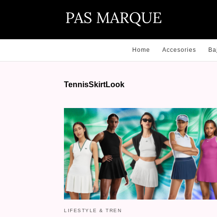
Home
Accesories
Ba
TennisSkirtLook
LIFESTYLE & TREN