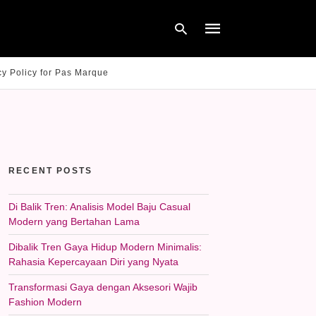
cy Policy for Pas Marque
Type
your
search
query
and
hit
RECENT POSTS
enter:
Di Balik Tren: Analisis Model Baju Casual
Modern yang Bertahan Lama
Dibalik Tren Gaya Hidup Modern Minimalis:
Rahasia Kepercayaan Diri yang Nyata
Transformasi Gaya dengan Aksesori Wajib
Fashion Modern