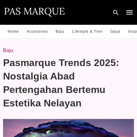
Home
Accesories
Baju
Lifestyle & Tren
Gaya
Insp
Type
Baju
your
sear
Pasmarque Trends 2025:
quer
and
hit
Nostalgia Abad
enter
Pertengahan Bertemu
Estetika Nelayan