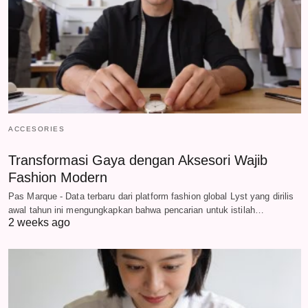
ACCESORIES
Transformasi Gaya dengan Aksesori Wajib
Fashion Modern
Pas Marque - Data terbaru dari platform fashion global Lyst yang dirilis
awal tahun ini mengungkapkan bahwa pencarian untuk istilah…
2 weeks ago