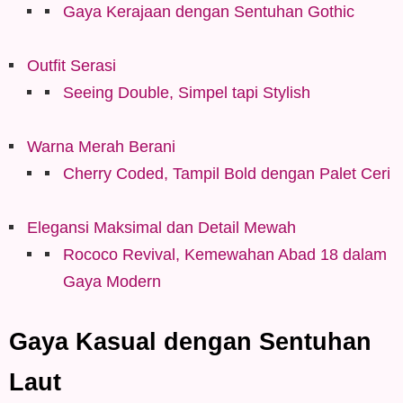
Gaya Kerajaan dengan Sentuhan Gothic
Outfit Serasi
Seeing Double, Simpel tapi Stylish
Warna Merah Berani
Cherry Coded, Tampil Bold dengan Palet Ceri
Elegansi Maksimal dan Detail Mewah
Rococo Revival, Kemewahan Abad 18 dalam
Gaya Modern
Gaya Kasual dengan Sentuhan
Laut