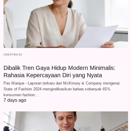
INSPIRASI
Dibalik Tren Gaya Hidup Modern Minimalis:
Rahasia Kepercayaan Diri yang Nyata
Pas Marque - Laporan terbaru dari McKinsey & Company mengenai
State of Fashion 2024 mengindikasikan bahwa sebanyak 65%
konsumen fashion…
7 days ago