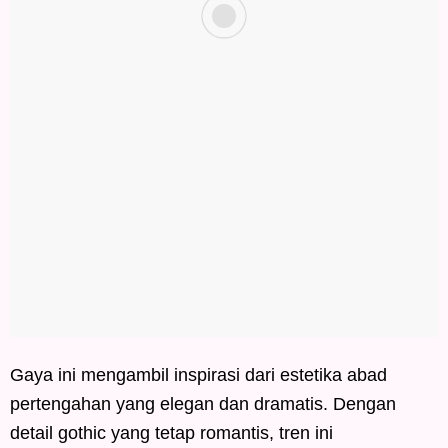
Gaya ini mengambil inspirasi dari estetika abad
pertengahan yang elegan dan dramatis. Dengan
detail gothic yang tetap romantis, tren ini