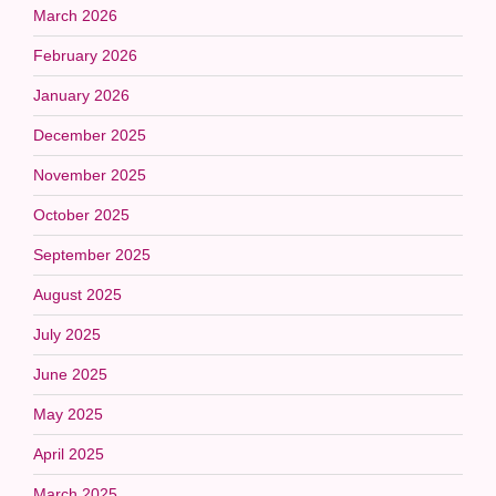
March 2026
February 2026
January 2026
December 2025
November 2025
October 2025
September 2025
August 2025
July 2025
June 2025
May 2025
April 2025
March 2025