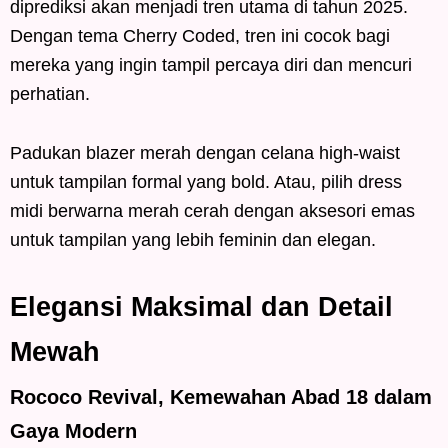
diprediksi akan menjadi tren utama di tahun 2025.
Dengan tema Cherry Coded, tren ini cocok bagi
mereka yang ingin tampil percaya diri dan mencuri
perhatian.
Padukan blazer merah dengan celana high-waist
untuk tampilan formal yang bold. Atau, pilih dress
midi berwarna merah cerah dengan aksesori emas
untuk tampilan yang lebih feminin dan elegan.
Elegansi Maksimal dan Detail
Mewah
Rococo Revival, Kemewahan Abad 18 dalam
Gaya Modern