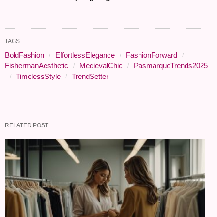
TAGS:
BoldFashion
EffortlessElegance
FashionForward
FishermanAesthetic
MedievalChic
PasmarqueTrends2025
TimelessStyle
TrendSetter
RELATED POST