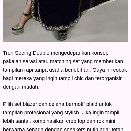
Tren Seeing Double mengedepankan konsep
pakaian serasi atau matching set yang memberikan
tampilan rapi tanpa usaha berlebihan. Gaya ini cocok
bagi mereka yang ingin tampil chic dan terorganisir
dengan mudah.
Pilih set blazer dan celana bermotif plaid untuk
tampilan profesional yang stylish. Jika ingin tampil
lebih santai, kombinasikan crop top dan rok mini
berwarna senada dengan sneakers putih agar tetap