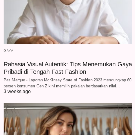
GAYA
Rahasia Visual Autentik: Tips Menemukan Gaya
Pribadi di Tengah Fast Fashion
Pas Marque - Laporan McKinsey State of Fashion 2023 mengungkap 60
persen konsumen Gen Z kini memilih pakaian berdasarkan nilai…
3 weeks ago