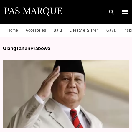
Home
Accesories
Baju
Lifestyle & Tren
Gaya
Insp
Type
UlangTahunPrabowo
your
sear
quer
and
hit
enter