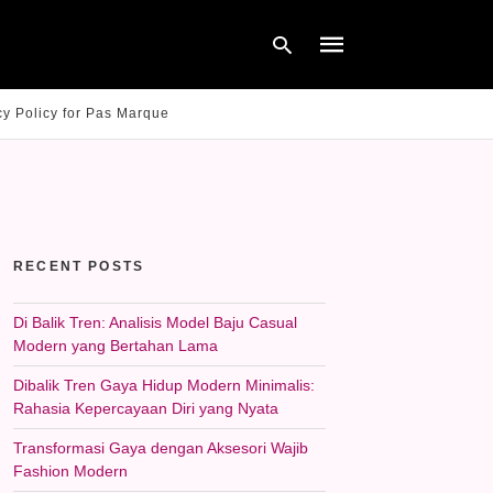
cy Policy for Pas Marque
Type
your
search
query
and
hit
RECENT POSTS
enter:
Di Balik Tren: Analisis Model Baju Casual
Modern yang Bertahan Lama
Dibalik Tren Gaya Hidup Modern Minimalis:
Rahasia Kepercayaan Diri yang Nyata
Transformasi Gaya dengan Aksesori Wajib
Fashion Modern