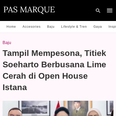
Home
Accesories
Baju
Lifestyle & Tren
Gaya
Insp
Type
Baju
your
sear
Tampil Mempesona, Titiek
quer
and
hit
Soeharto Berbusana Lime
enter
Cerah di Open House
Istana