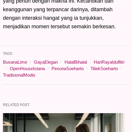
yang penuh dengan makna ini. Kecantikan dan
keanggunan yang terpancar darinya, ditambah
dengan interaksi hangat yang ia tunjukkan,
menjadikan momen tersebut semakin berkesan.
TAGS:
BusanaLime
GayaElegan
HalalBihalal
HariRayaIdulfitri
OpenHouseIstana
PesonaSoeharto
TitiekSoeharto
TradisionalModis
RELATED POST