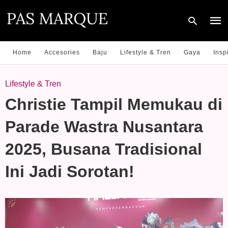
Home
Accesories
Baju
Lifestyle & Tren
Gaya
Insp
Type
Lifestyle & Tren
your
sear
Christie Tampil Memukau di
quer
and
hit
Parade Wastra Nusantara
enter
2025, Busana Tradisional
Ini Jadi Sorotan!