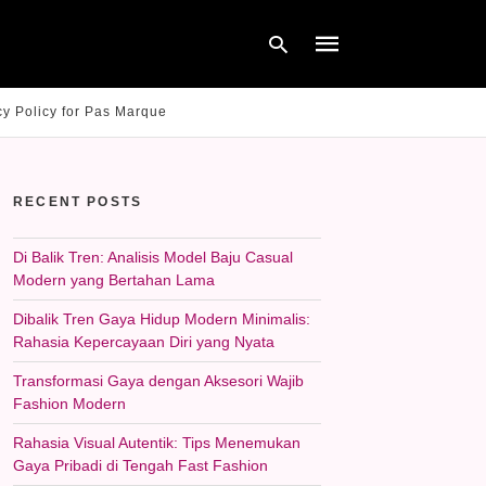
cy Policy for Pas Marque
Type
your
RECENT POSTS
search
query
and
hit
Di Balik Tren: Analisis Model Baju Casual
enter:
Modern yang Bertahan Lama
Dibalik Tren Gaya Hidup Modern Minimalis:
Rahasia Kepercayaan Diri yang Nyata
Transformasi Gaya dengan Aksesori Wajib
Fashion Modern
Rahasia Visual Autentik: Tips Menemukan
Gaya Pribadi di Tengah Fast Fashion