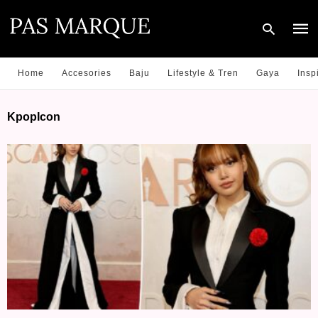
Home
Accesories
Baju
Lifestyle & Tren
Gaya
Insp
Type
KpopIcon
your
sear
quer
and
hit
enter