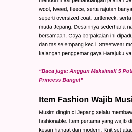
mendominasi pemandangan jalanan Jep
wool, tweed, fleece, serta rajutan bany
seperti oversized coat, turtleneck, sert
muda Jepang. Desainnya sederhana na
bersamaan. Gaya berpakaian ini dipaduk
dan tas selempang kecil. Streetwear 
kalangan penggemar gaya Harajuku yan
“Baca juga: Anggun Maksimal! 5 Po
Princess Banget”
Item Fashion Wajib Mus
Musim dingin di Jepang selalu membawa
fashionable. Item pertama yang wajib d
kesan hangat dan modern. Knit set ata