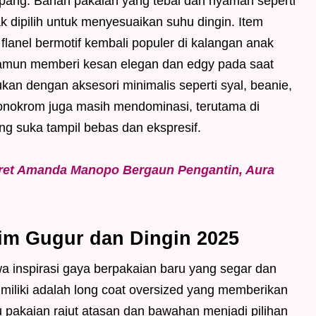
ang. Bahan pakaian yang tebal dan nyaman seperti
ak dipilih untuk menyesuaikan suhu dingin. Item
a flanel bermotif kembali populer di kalangan anak
mun memberi kesan elegan dan edgy pada saat
an dengan aksesori minimalis seperti syal, beanie,
monokrom juga masih mendominasi, terutama di
g suka tampil bebas dan ekspresif.
tret Amanda Manopo Bergaun Pengantin, Aura
im Gugur dan Dingin 2025
 inspirasi gaya berpakaian baru yang segar dan
imiliki adalah long coat oversized yang memberikan
u pakaian rajut atasan dan bawahan menjadi pilihan