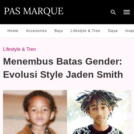
Home
Accesories
Baju
Lifestyle & Tren
Gaya
Insp
Type
Lifestyle & Tren
your
sear
Menembus Batas Gender:
quer
and
hit
Evolusi Style Jaden Smith
enter