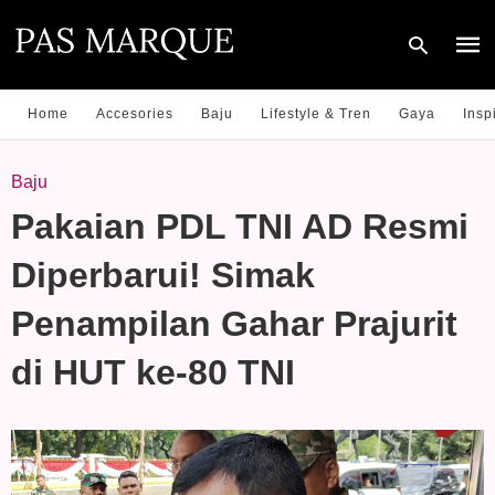
Home
Accesories
Baju
Lifestyle & Tren
Gaya
Insp
Type
Baju
your
sear
Pakaian PDL TNI AD Resmi
quer
and
hit
Diperbarui! Simak
enter
Penampilan Gahar Prajurit
di HUT ke-80 TNI