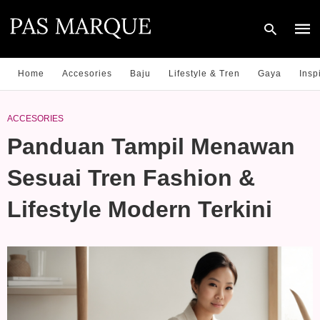
Home
Accesories
Baju
Lifestyle & Tren
Gaya
Insp
Type
ACCESORIES
your
sear
Panduan Tampil Menawan
quer
and
hit
Sesuai Tren Fashion &
enter
Lifestyle Modern Terkini