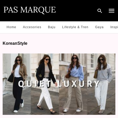
Home
Accesories
Baju
Lifestyle & Tren
Gaya
Insp
Type
KoreanStyle
your
sear
quer
and
hit
enter