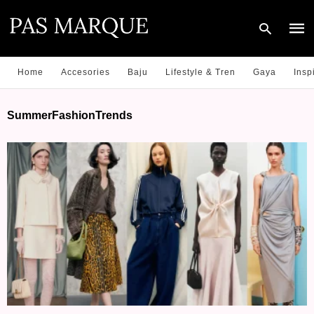
Home
Accesories
Baju
Lifestyle & Tren
Gaya
Insp
Type
SummerFashionTrends
your
sear
quer
and
hit
enter