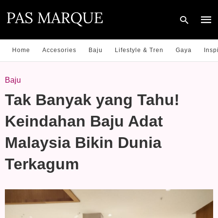
Home
Accesories
Baju
Lifestyle & Tren
Gaya
Insp
Type
Baju
your
sear
Tak Banyak yang Tahu!
quer
and
hit
Keindahan Baju Adat
enter
Malaysia Bikin Dunia
Terkagum