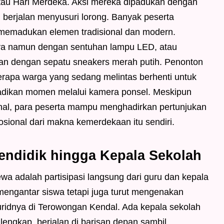
atau Hari Merdeka. Aksi mereka dipadukan dengan
 berjalan menyusuri lorong. Banyak peserta
n memadukan elemen tradisional dan modern.
ya namun dengan sentuhan lampu LED, atau
an dengan sepatu sneakers merah putih. Penonton
berapa warga yang sedang melintas berhenti untuk
dikan momen melalui kamera ponsel. Meskipun
ional, para peserta mampu menghadirkan pertunjukan
ional dari makna kemerdekaan itu sendiri.
endidik hingga Kepala Sekolah
wa adalah partisipasi langsung dari guru dan kepala
mengantar siswa tetapi juga turut mengenakan
ridnya di Terowongan Kendal. Ada kepala sekolah
lengkap, berjalan di barisan depan sambil