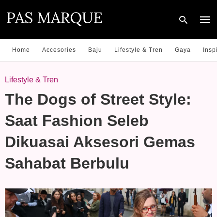
Home
Accesories
Baju
Lifestyle & Tren
Gaya
Insp
Type
Lifestyle & Tren
your
sear
The Dogs of Street Style:
quer
and
hit
Saat Fashion Seleb
enter
Dikuasai Aksesori Gemas
Sahabat Berbulu