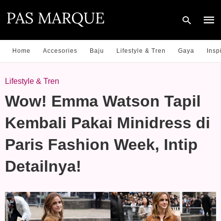
Home
Accesories
Baju
Lifestyle & Tren
Gaya
Insp
Type
Lifestyle & Tren
your
sear
Wow! Emma Watson Tapil
quer
and
hit
Kembali Pakai Minidress di
enter
Paris Fashion Week, Intip
Detailnya!